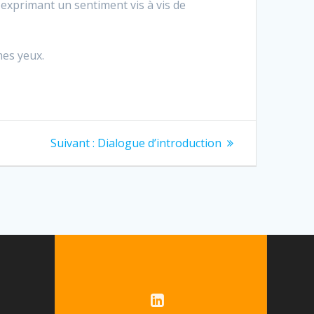
en exprimant un sentiment vis à vis de
mes yeux.
Article
Suivant :
Dialogue d’introduction
suivant
: