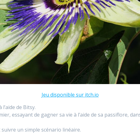
Jeu disponible sur itch.io
l’aide de Bitsy.
rmier, essayant de gagner sa vie à l’aide de sa passiflore, dan
 suivre un simple scénario linéaire.