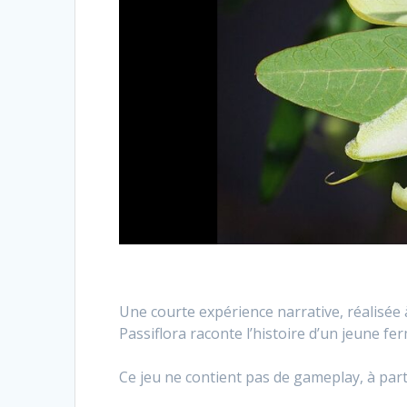
Une courte expérience narrative, réalisée à 
Passiflora raconte l’histoire d’un jeune fe
Ce jeu ne contient pas de gameplay, à part