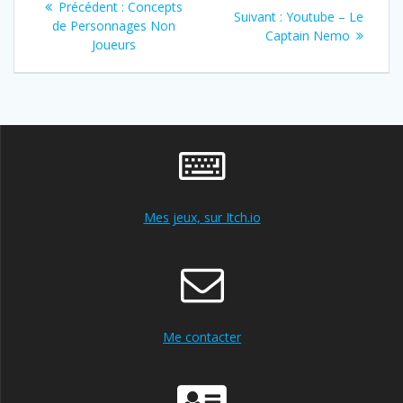
Article
Précédent :
Concepts
Article
Suivant :
Youtube – Le
de
précédent
de Personnages Non
suivant
Captain Nemo
:
Joueurs
:
l’article
Mes jeux, sur Itch.io
Me contacter