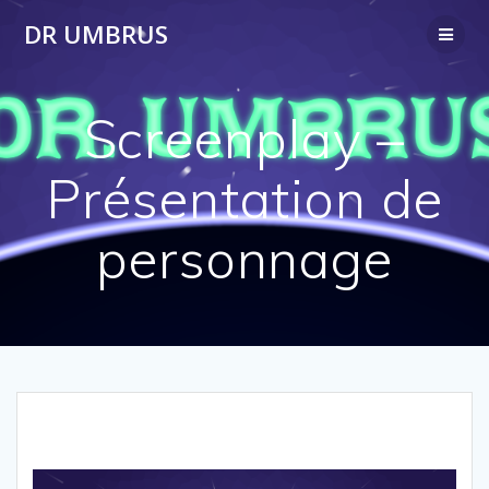
Passer
DR UMBRUS
au
contenu
Screenplay –
Présentation de
personnage