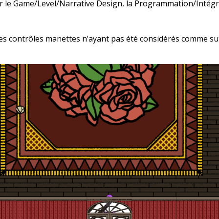
voir le Game/Level/Narrative Design, la Programmation/Intég
 les contrôles manettes n’ayant pas été considérés comme s