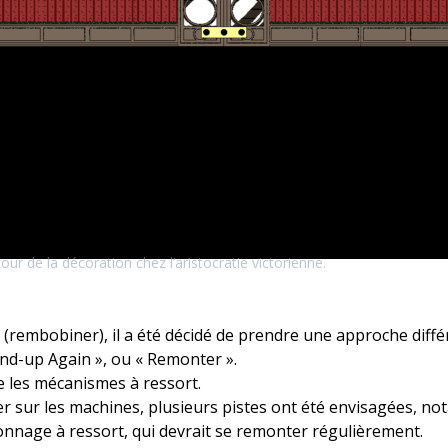
our de la décoration chez l’aristocratie victorienne.
 (rembobiner), il a été décidé de prendre une approche diffé
ind-up Again », ou « Remonter ».
me les mécanismes à ressort.
r sur les machines, plusieurs pistes ont été envisagées, no
nnage à ressort, qui devrait se remonter régulièrement.