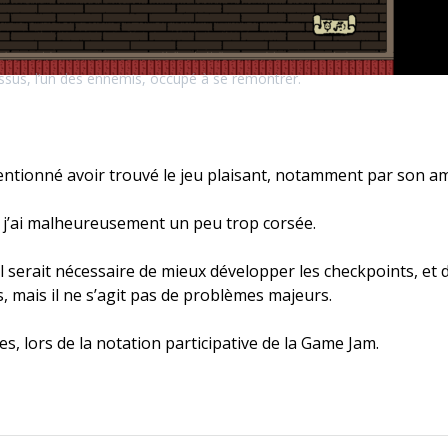
essus, l’un des ennemis, occupé à se remontrer.
tionné avoir trouvé le jeu plaisant, notamment par son ambi
ue j’ai malheureusement un peu trop corsée.
 il serait nécessaire de mieux développer les checkpoints, et 
 mais il ne s’agit pas de problèmes majeurs.
s, lors de la notation participative de la Game Jam.