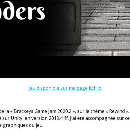
Jeu disponible sur ma page itch.io
 de la « Brackeys Game Jam 2020.2 », sur le thème « Rewind ». 
é sur Unity, en version 2019.4.4f. J’ai été accompagnée sur 
ts graphiques du jeu.