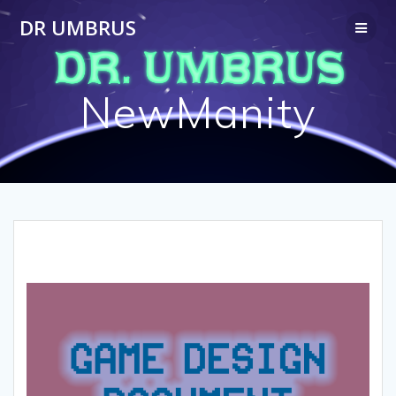
Passer
DR UMBRUS
au
contenu
NewManity