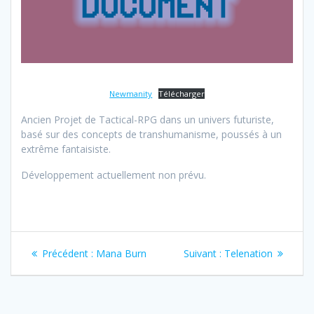
Newmanity
Télécharger
Ancien Projet de Tactical-RPG dans un univers futuriste,
basé sur des concepts de transhumanisme, poussés à un
extrême fantaisiste.
Développement actuellement non prévu.
Navigation
Article
Article
Précédent :
Mana Burn
Suivant :
Telenation
de
précédent
suivant
:
:
l’article