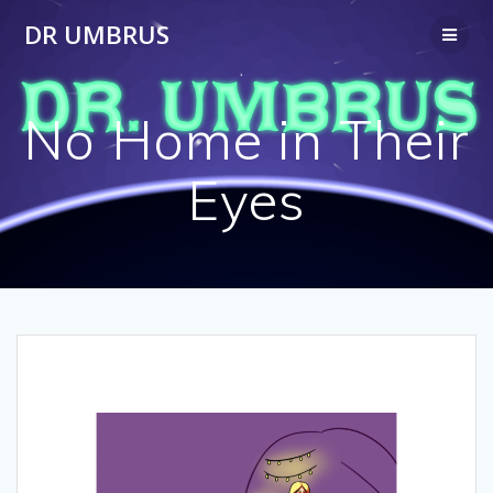
Passer
DR UMBRUS
au
contenu
No Home in Their
Eyes