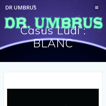
Passer
DR UMBRUS
au
contenu
Casus Ludi :
BLANC