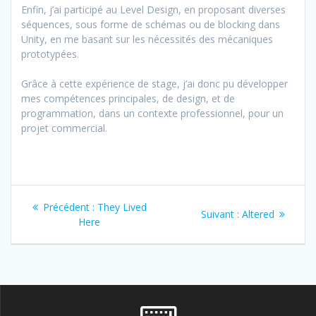
Enfin, j’ai participé au Level Design, en proposant diverses
séquences, sous forme de schémas ou de blocking dans
Unity, en me basant sur les nécessités des mécaniques
prototypées.
Grâce à cette expérience de stage, j’ai donc pu développer
mes compétences principales, de design, et de
programmation, dans un contexte professionnel, pour un
projet commercial.
Navigation
Article
Précédent :
They Lived
Article
Suivant :
Altered
de
précédent
Here
suivant
:
:
l’article